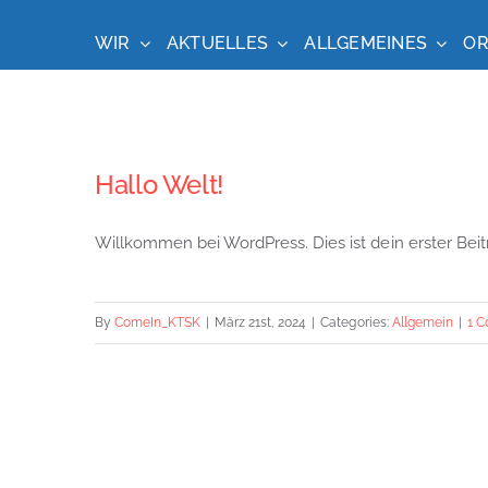
Zum
Inhalt
WIR
AKTUELLES
ALLGEMEINES
OR
springen
Hallo Welt!
Willkommen bei WordPress. Dies ist dein erster Bei
By
ComeIn_KTSK
|
März 21st, 2024
|
Categories:
Allgemein
|
1 